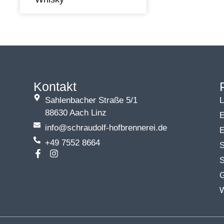
Kontakt
Sahlenbacher Straße 5/1
L
88630 Aach Linz
E
info@schraudolf-hofbrennerei.de
E
+49 7552 8664
F
I
S
a
n
c
s
e
t
b
a
o
g
o
r
k
a