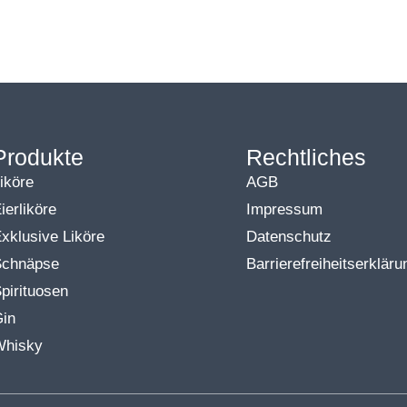
Produkte
Rechtliches
iköre
AGB
ierliköre
Impressum
xklusive Liköre
Datenschutz
Schnäpse
Barrierefreiheits­erkläru
pirituosen
Gin
Whisky