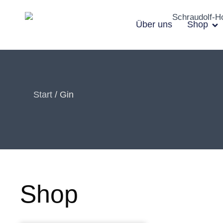
Zum
Inhalt
Über uns
Shop
springen
Start
/ Gin
Shop