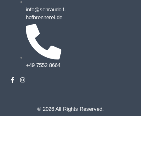
info@schraudolf-
hofbrennerei.de
+49 7552 8664
F
I
a
n
c
s
e
t
b
a
o
g
© 2026 All Rights Reserved.
o
r
k
a
-
m
f