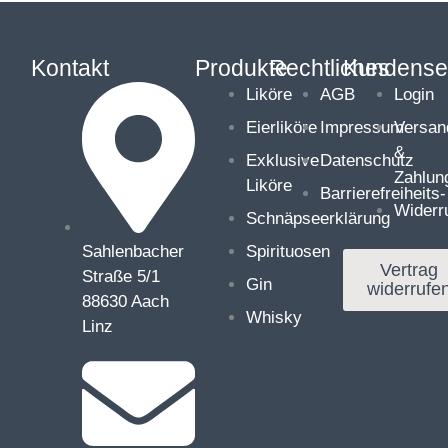
Kontakt
Produkte
Rechtliches
Kundense
Liköre
AGB
Login
Eierliköre
Impressum
Versan
&
Exklusive
Datenschutz
Zahlun
Liköre
Barrierefreiheits­
Widerr
Schnäpse
erklärung
Sahlenbacher
Spirituosen
Vertrag
Straße 5/1
Gin
widerrufe
88630 Aach
Whisky
Linz